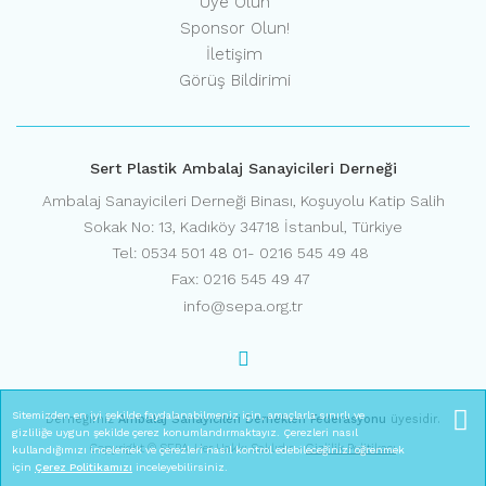
Üye Olun
Sponsor Olun!
İletişim
Görüş Bildirimi
Sert Plastik Ambalaj Sanayicileri Derneği
Ambalaj Sanayicileri Derneği Binası, Koşuyolu Katip Salih
Sokak No: 13, Kadıköy 34718 İstanbul, Türkiye
Tel: 0534 501 48 01- 0216 545 49 48
Fax: 0216 545 49 47
info@sepa.org.tr
Sitemizden en iyi şekilde faydalanabilmeniz için, amaçlarla sınırlı ve
Derneğimiz
Ambalaj Sanayicileri Dernekleri Federasyonu
üyesidir.
gizliliğe uygun şekilde çerez konumlandırmaktayız. Çerezleri nasıl
Copyright © SEPA, Her Hakkı Saklıdır. -
Gizlilik Politikası
kullandığımızı incelemek ve çerezleri nasıl kontrol edebileceğinizi öğrenmek
için
Çerez Politikamızı
inceleyebilirsiniz.